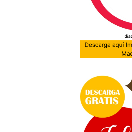
Descarga aquí I
Mae