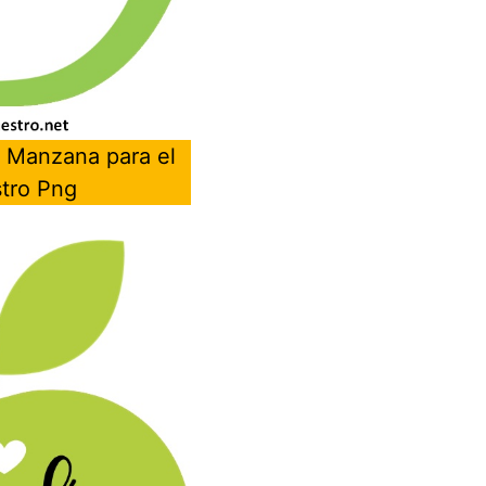
 Manzana para el
stro Png