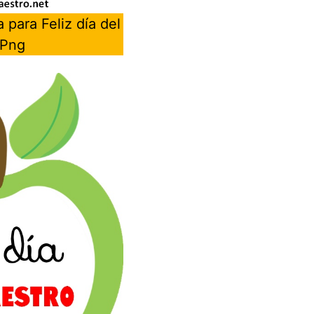
para Feliz día del
 Png