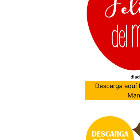
Descarga aquí F
Man