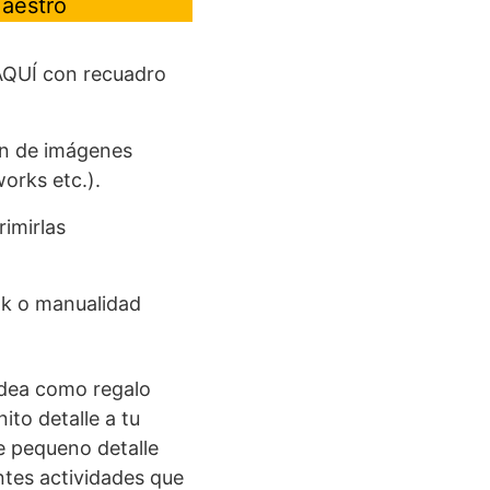
Maestro
AQUÍ con recuadro
ón de imágenes
orks etc.).
rimirlas
ook o manualidad
idea como regalo
ito detalle a tu
e pequeno detalle
ntes actividades que