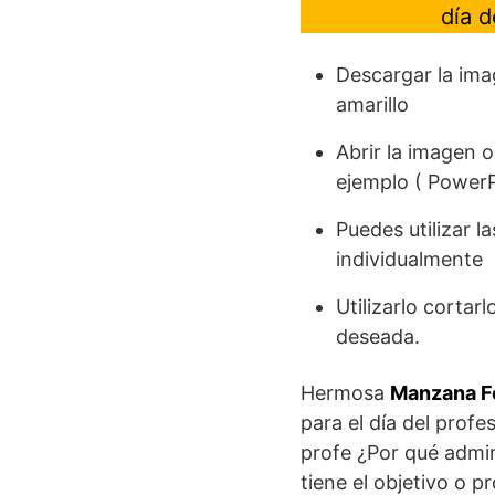
día d
Descargar la im
amarillo
Abrir la imagen 
ejemplo ( PowerP
Puedes utilizar l
individualmente
Utilizarlo cortar
deseada.
Hermosa
Manzana Fe
para el día del profe
profe ¿Por qué admir
tiene el objetivo o 